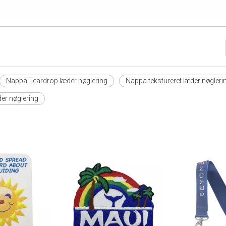
Nappa Teardrop læder nøglering
Nappa tekstureret læder nøgleri
der nøglering