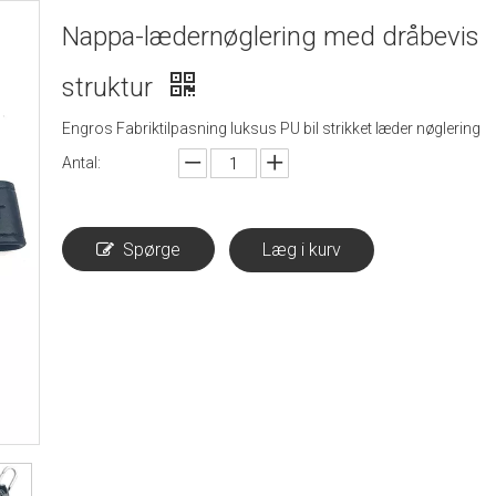
Nappa-lædernøglering med dråbevis
struktur
Engros Fabriktilpasning luksus PU bil strikket læder nøglering
Antal:
Spørge
Læg i kurv