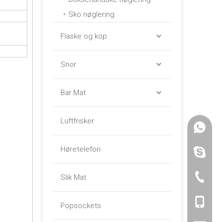
Sko nøglering
Flaske og kop
Snor
Bar Mat
Luftfrisker
+86 -18
Høretelefon
paulinax
Slik Mat
+86 -76
+86 -18
Popsockets