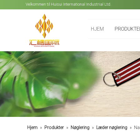
Velkommen til Huisui International Industrial Ltd.
HJEM
PRODUKTE
Hjem
»
Produkter
»
Nøglering
»
Læder nøglering
»
Nap