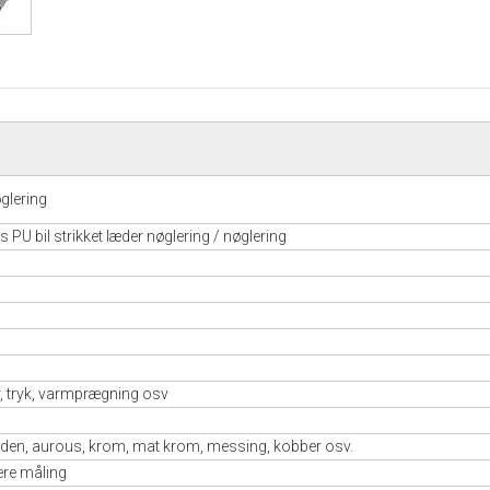
glering
U bil strikket læder nøglering / nøglering
er, tryk, varmprægning osv
, gylden, aurous, krom, mat krom, messing, kobber osv.
dere måling