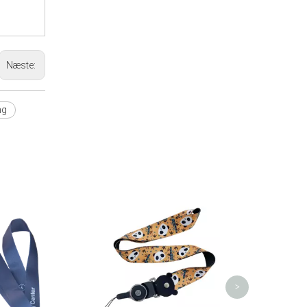
Næste:
ng
Metal Clip højkvalitets p
lanyard til mobiltele
>