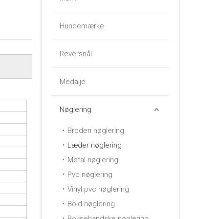
Hundemærke
Reversnål
Medalje
Nøglering
Broderi nøglering
Læder nøglering
Metal nøglering
Pvc nøglering
Vinyl pvc nøglering
Bold nøglering
Boksehandske nøglering