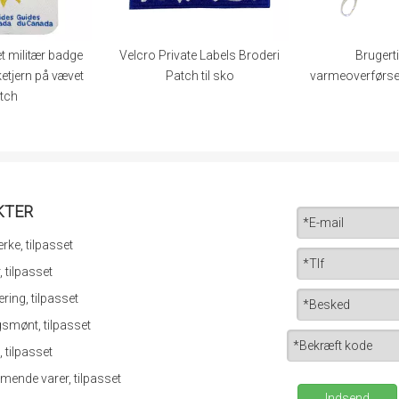
r badge
Velcro Private Labels Broderi
Brugertilpasset
på vævet
Patch til sko
varmeoverførselssnor ti
KTER
ke, tilpasset
 tilpasset
ring, tilpasset
smønt, tilpasset
, tilpasset
ende varer, tilpasset
Indsend