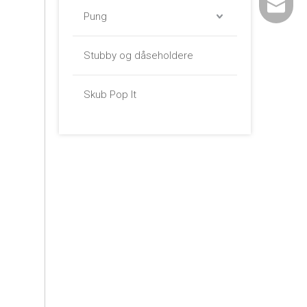
sales01@
Pung
Stubby og dåseholdere
Skub Pop It