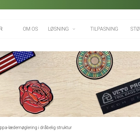
R
OM OS
LØSNING
TILPASNING
STØ
pa-lædernøglering i dråbelig struktur