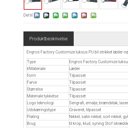
Del til:
Produktbeskrivelse
Engros Factory Customize luksus PU bil strikket læder nø
Type
Engros Factory Customize luksus P
lrMateriale
Læder
form
Tilpasset
Farve
Tilpasset.
Størrelse
Tilpasset
Materiale tykkelse
Tilpasset
Logo teknologi
Serigrafi, emalje, brændelak, las
Udskæringstype
Graveret, tilpasset
Plating
Nikkel, satin nikkel, sort nikkel
Brug
til krop, klud, syning Stof skræd