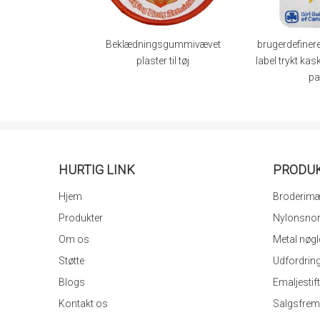
 skoletøj
Beklædningsgummivævet
brugerdefineret militæ
plaster til tøj
label trykt kasketjern 
patch
HURTIG LINK
PRODU
Hjem
Broderimær
Produkter
Nylonsnor,
Om os
Metal nøgle
Støtte
Udfordring
Blogs
Emaljestift
Kontakt os
Salgsfremm