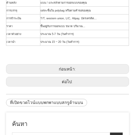
ด้านหลัง
แบน / แกะสลักตามการออกแบบของคุณ
การบรรจุ
แต่ละชิ้นใน polybag หรือตามคำขอของคุณ
การชำระเงิน
T/T, western union, L/C, Alipay, บัตรเครดิต...
ราคา
ขึ้นอยู่กับการออกแบบ ขนาด ปริมาณ...
เวลาตัวอย่าง
ประมาณ 5-7 วัน (วันทำการ)
เวลานำ
ประมาณ 15 ~ 20 วัน (วันทำการ)
ก่อนหน้า:
ต่อไป:
ที่เปิดขวดไวน์แบบพกพาแบบสกรูด้านบน
ค้นหา