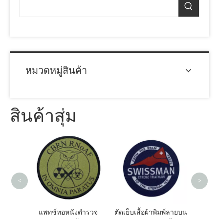
หมวดหมู่สินค้า
สินค้าสุ่ม
แพทช์ปักสีสันสดใ
กำหนดเองสำหรับเสื้
<
>
แพทช์ทอหนังตำรวจ
ตัดเย็บเสื้อผ้าพิมพ์ลายบน