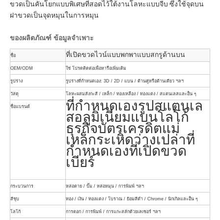
ขวดเป็นคันโยกแบบพิเศษที่สอดไว้ใต้งานโลหะแบบจีบ ซึ่งใช้จุดบน
ฝาขวดเป็นจุดหมุนในการหมุน
ของผลิตภัณฑ์
ข้อมูลจำเพาะ
ที่เปิดขวดไวน์แบบพกพาแบบสกรูด้านบน
ชื่อ
OEM/ODM
ใช่ โปรดติดต่อเพื่อหารือเพิ่มเติม
รูปร่าง
รูปร่างที่กำหนดเอง: 3D / 2D / แบน / ด้านคู่หรือด้านเดียว ฯลฯ
วัสดุ
โลหะผสมสังกะสี / เหล็ก / ทองเหลือง / ทองแดง / สแตนเลสและอื่น ๆ
ที่กำหนดเองรูปสแตนเล
ชื่อแบรนด์
สอลูมิเนียมแบนโลโก้
ธุรกิจบัตรเครดิตแม่
เหล็กระเหิดว่างเปล่าที่
กำหนดเองที่เปิดขวด
เบียร์
กระบวนการ
หล่อตาย / ปั๊ม / หล่อหมุน / การพิมพ์ ฯลฯ
สีชุบ
ทอง / เงิน / ทองแดง / โบราณ / ย้อมสีดำ / Chrome / นิกเกิลและอื่น ๆ
โลโก้
การตอก / การพิมพ์ / การแกะสลักด้วยเลเซอร์ ฯลฯ