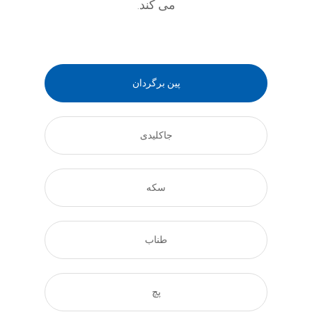
می کند.
پین برگردان
جاکلیدی
سکه
طناب
پچ