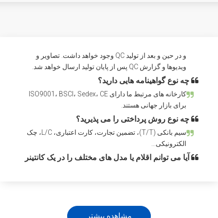
ما رویه خاصی از مدیریت پروژه داریم. هر فرآیند از اثبات
مجازی تا تولید انبوه نظارت خواهد شد.
و در حین و بعد از تولید QC وجود خواهد داشت. تصاویر و
ویدیوها و گزارش QC پس از پایان تولید ارسال خواهد شد.
چه نوع گواهینامه هایی دارید؟
کارخانه های مرتبط ما دارای ISO9001، BSCI، Sedex، CE
برای بازار جهانی هستند.
چه نوع روش پرداختی را می پذیرید؟
سیم بانکی (T/T)، تضمین تجارت، کارت اعتباری، L/C، چک
الکترونیکی...
آیا می توانم اقلام یا مدل های مختلف را در یک کانتینر
ارسال کنم؟
اقلام مختلف را می توان در یک ظرف بارگیری کرد، همچنین
اگر از کارخانه دیگری خریداری کرده باشید، می توانیم در
ظرف شما بارگیری کنیم.
آیا می توانم اقلام یا مدل های مختلف را در یک کانتینر
مشاهده بیشتر